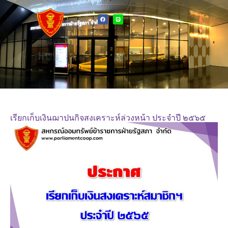
เรียกเก็บเงินฌาปนกิจสงเคราะห์ล่วงหน้า ประจำปี ๒๕๖๕