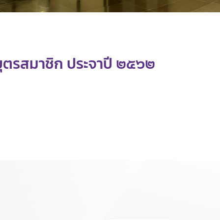
บุตรสมาชิก ประจาปี ๒๕๖๒